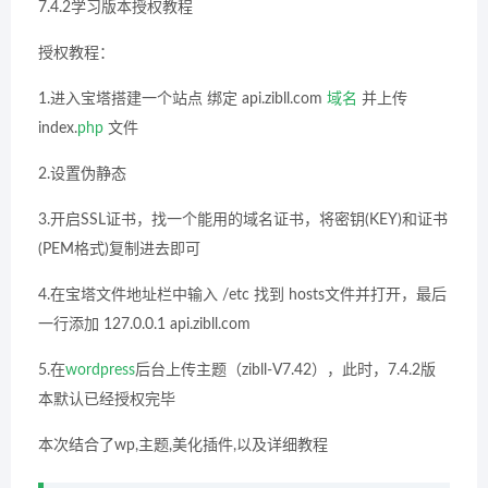
7.4.2学习版本授权教程
授权教程：
1.进入宝塔搭建一个站点 绑定 api.zibll.com
域名
并上传
index.
php
文件
2.设置伪静态
3.开启SSL证书，找一个能用的域名证书，将密钥(KEY)和证书
(PEM格式)复制进去即可
4.在宝塔文件地址栏中输入 /etc 找到 hosts文件并打开，最后
一行添加 127.0.0.1 api.zibll.com
5.在
wordpress
后台上传主题（zibll-V7.42），此时，7.4.2版
本默认已经授权完毕
本次结合了wp,主题,美化插件,以及详细教程