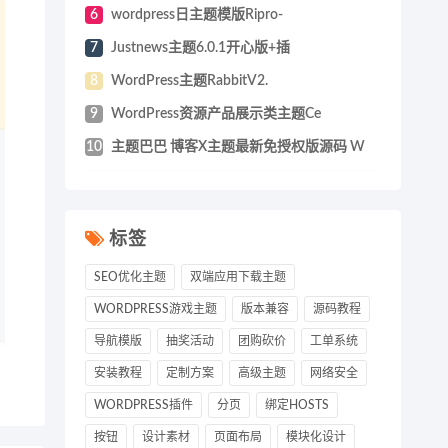
6
wordpress日主题模版Ripro-
7
Justnews主题6.0.1开心版+插
8
WordPress主题RabbitV2.
9
WordPress资源产品展示类主题Ce
10
主题巴巴 博客X主题最新免授权版源码 W
标签
SEO优化主题
双端应用下载主题
WORDPRESS游戏主题
版本兼容
源码教程
导航模版
抽奖活动
团购砍价
工单系统
安装教程
定制方案
高级主题
网络安全
WORDPRESS插件
分页
绑定HOSTS
按钮
设计素材
页面布局
模块化设计