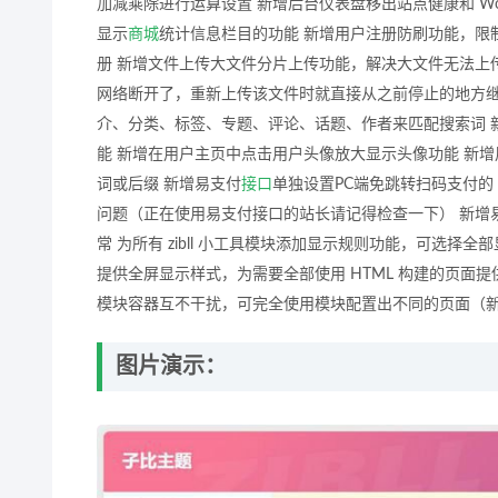
加减乘除进行运算设置 新增后台仪表盘移出站点健康和 Wo
显示
商城
统计信息栏目的功能 新增用户注册防刷功能，限制每
册 新增文件上传大文件分片上传功能，解决大文件无法上
网络断开了，重新上传该文件时就直接从之前停止的地方继
介、分类、标签、专题、评论、话题、作者来匹配搜索词 
能 新增在用户主页中点击用户头像放大显示头像功能 新
词或后缀 新增易支付
接口
单独设置PC端免跳转扫码支付的 
问题（正在使用易支付接口的站长请记得检查一下） 新增
常 为所有 zibll 小工具模块添加显示规则功能，可选择
提供全屏显示样式，为需要全部使用 HTML 构建的页面
模块容器互不干扰，可完全使用模块配置出不同的页面（
图片演示：