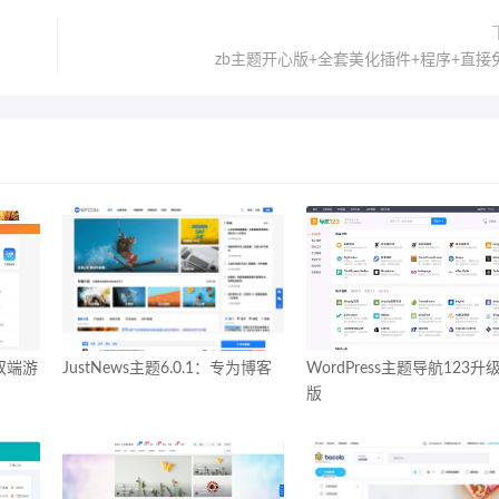
zb主题开心版+全套美化插件+程序+直接
：双端游
JustNews主题6.0.1：专为博客
WordPress主题导航123升
版