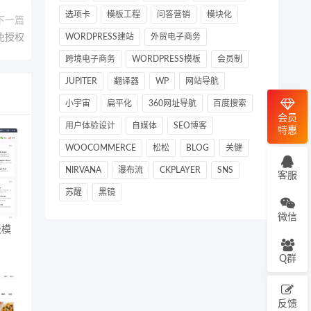
选项卡
模板工程
问答营销
模块化
下一篇
WORDPRESS建站
外贸电子商务
免授权
跨境电子商务
WORDPRESS模板
会员制
JUPITER
翻译器
WP
网站导航
小宇宙
扁平化
360网址导航
百度搜索
会员
用户体验设计
自媒体
SEO博客
特惠
WOOCOMMERCE
松松
BLOG
关健
NIRVANA
瀑布流
CKPLAYER
SNS
客服
苏醒
黑镜
微信
级模
Q群
反馈