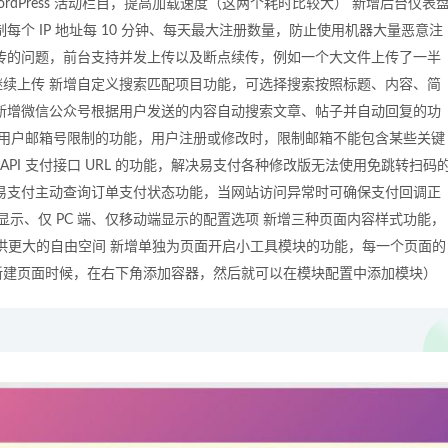
rdPress 活动栏目，提高加载速度（这两个耗时比较大） 新增后台仪表
个 IP 地址每 10 分钟、每天最大注册数量，防止使用机器大量恶意注
传的问题，前台支持并发上传以及断点续传，例如一个大文件上传了一半
续上传 新增自定义搜索匹配项目功能，可选择搜索按照标题、内容、简
新增微信公众号根据用户发送的内容自动搜索文章、帖子并自动回复的功
增用户邮箱号限制的功能，用户注册或修改时，限制邮箱不能包含某些关键
API 支付接口 URL 的功能，解决易支付各种修改版无法使用免跳转扫码
易支付主动查询订单支付状态功能，当网站访问异常时可确保支付回调正
全部显示、仅 PC 端、仅移动端显示的配置选项 新增三种页面内容样式功能，
提供更大的自由空间 新增单独为页面开启小工具模块的功能，每一个页面的
新建页面时候，在右下角添加容器，然后就可以在模块配置中添加模块）