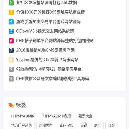
2
某社区论坛整站源码打包2.6G数据
3
价值1000元的优客365网址导航商业精
4
游戏手游买卖交易平台游戏网站源码
5
OElove V3.6婚恋交友网站系统运
6
PHP桔子刷单平台网站源码整站打包内附安
7
2018版最新AiJiaCMS爱家房产网
8
92game精仿的DJ520前卫音乐网站
9
92kaifa精仿《学习啦》网络学习平台
10
PHP微信公众号文章编辑器排版工具源码
标签
PHPMYADMIN
PHPMYADMIN配置
股票大盘
地方门户系统
网站类型
密码字典
英语
房产
订金