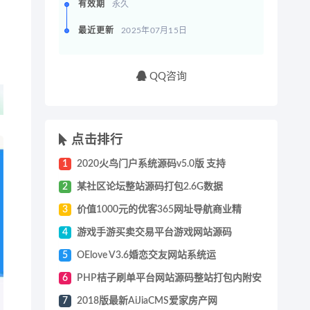
有效期
永久
最近更新
2025年07月15日
QQ咨询
点击排行
1
2020火鸟门户系统源码v5.0版 支持
2
某社区论坛整站源码打包2.6G数据
3
价值1000元的优客365网址导航商业精
4
游戏手游买卖交易平台游戏网站源码
5
OElove V3.6婚恋交友网站系统运
6
PHP桔子刷单平台网站源码整站打包内附安
7
2018版最新AiJiaCMS爱家房产网