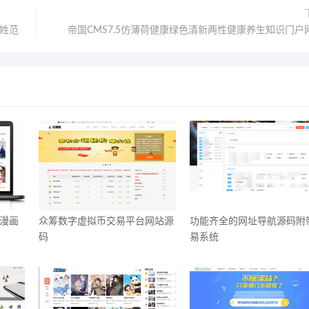
姓范
帝国CMS7.5仿薄荷健康绿色清新两性健康养生知识门户
豪漫画
众筹数字虚拟币交易平台网站源
功能齐全的网址导航源码附
码
易系统