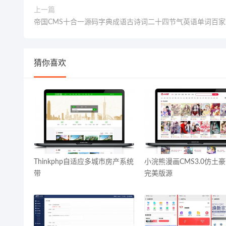
上一篇
帝国CMS十合一源码字典成语古诗词二十四节气英语单词百家
猜你喜欢
Thinkphp自适应多城市房产系统
小浣熊漫画CMS3.0仿土
带
完美版源