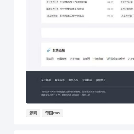
源码
帝国cms