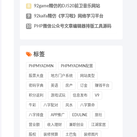
8
92game精仿的DJ520前卫音乐网站
9
92kaifa精仿《学习啦》网络学习平台
10
PHP微信公众号文章编辑器排版工具源码
标签
PHPMYADMIN
PHPMYADMIN配置
股票大盘
地方门户系统
网站类型
密码字典
英语
房产
订金
赚钱平台
积分返利
游戏试玩
信息发布
V9
牛彩
八字配对
风水
八字算命
八字排盘
APP推广
EDULINE
旅社
营业额
收入理财
兼职创业
江湖家居
股权
装修预算
土巴兔
装修图片