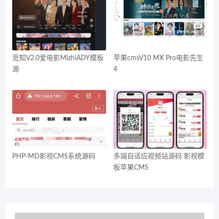
觅知V2.0爱电影MizhiADY模板
苹果cmsV10 MX Pro电影先生
源
4
PHP-MD影视CMS系统源码
多端自适应视频站源码 影视模
板苹果CMS