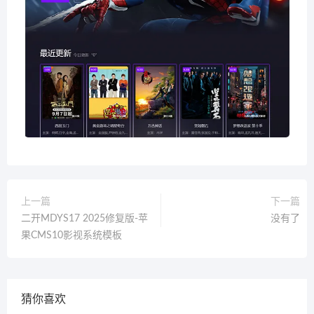
上一篇
下一篇
二开MDYS17 2025修复版-苹
没有了
果CMS10影视系统模板
猜你喜欢