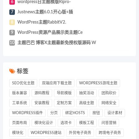
6
wordpress日主题模版Ripro-
7
Justnews主题6.0.1开心版+插
8
WordPress主题RabbitV2.
9
WordPress资源产品展示类主题Ce
10
主题巴巴 博客X主题最新免授权版源码 W
标签
SEO优化主题
双端应用下载主题
WORDPRESS游戏主题
版本兼容
源码教程
导航模版
抽奖活动
团购砍价
工单系统
安装教程
定制方案
高级主题
网络安全
WORDPRESS插件
分页
绑定HOSTS
按钮
设计素材
页面布局
模块化设计
选项卡
模板工程
问答营销
模块化
WORDPRESS建站
外贸电子商务
跨境电子商务