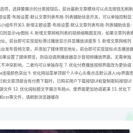
按钮选项，选择要展示的分类按钮后，前台最新文章模块可以点击按钮无刷新
主题设置-布局设置-默认文章列表布局-列表辅助信息开关，可以单独控制显
组件开关3. 新增主题设置-布局设置-默认文章列表布局-列表辅助信息-
则显示vip图标 4. 新增文章网格列表的视频缩略图支持，如果文章列表
址，前台即可实现鼠标滑过播放显示并显播放进度条 5. 新增文章网格列
后台发布音频文章，并添加了媒体预览地址，前台即可实现鼠标点击播放
判断如果设置了媒体预览，则自动调用播放器显示音视频播放界面，无需单独
不冲突影响，二者均可以单独存在 7. 优化付费播放视频界面改为更协调
和a连接颜色突出 9. 优化网站菜单顶部个人中心头像点击默认进入vip界面
侧边栏和文章顶部含有付费下载时，已购买用户下载按钮UI和复制密码按钮UI
件 12. 优化纯标题文字展示布局ui，使界面更加协调紧凑 13. 优化下
和css等文件，请刷新浏览器缓存