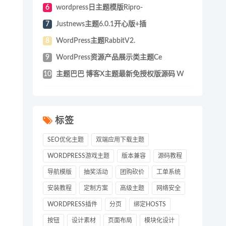
6
wordpress日主题模版Ripro-
7
Justnews主题6.0.1开心版+插
8
WordPress主题RabbitV2.
9
WordPress资源产品展示类主题Ce
10
主题巴巴 博客X主题最新免授权版源码 W
标签
SEO优化主题
双端应用下载主题
WORDPRESS游戏主题
版本兼容
源码教程
导航模版
抽奖活动
团购砍价
工单系统
安装教程
定制方案
高级主题
网络安全
WORDPRESS插件
分页
绑定HOSTS
按钮
设计素材
页面布局
模块化设计