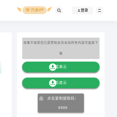
开通VIP
登录
收集不易若您已是赞助会员本站所有内容可直接下
载
蓝奏云
百度云
、
点击复制提取码：
8888