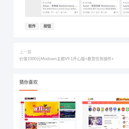
软件
按钮
上一篇
价值1000元Modown主题V9.1开心版+悬赏任务插件+
猜你喜欢