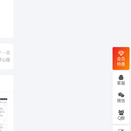
下一篇
会员
.4开心版
特惠
客服
微信
Q群