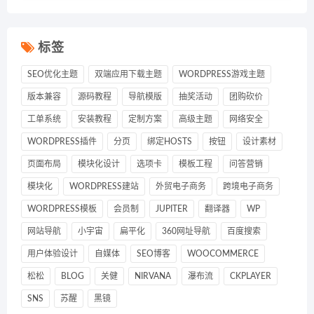
标签
SEO优化主题
双端应用下载主题
WORDPRESS游戏主题
版本兼容
源码教程
导航模版
抽奖活动
团购砍价
工单系统
安装教程
定制方案
高级主题
网络安全
WORDPRESS插件
分页
绑定HOSTS
按钮
设计素材
页面布局
模块化设计
选项卡
模板工程
问答营销
模块化
WORDPRESS建站
外贸电子商务
跨境电子商务
WORDPRESS模板
会员制
JUPITER
翻译器
WP
网站导航
小宇宙
扁平化
360网址导航
百度搜索
用户体验设计
自媒体
SEO博客
WOOCOMMERCE
松松
BLOG
关健
NIRVANA
瀑布流
CKPLAYER
SNS
苏醒
黑镜