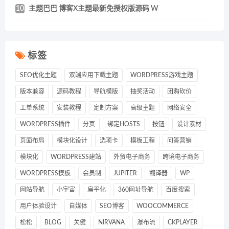
10
主题巴巴 博客X主题最新免授权版源码 W
标签
SEO优化主题
双端应用下载主题
WORDPRESS游戏主题
版本兼容
源码教程
导航模版
抽奖活动
团购砍价
工单系统
安装教程
定制方案
高级主题
网络安全
WORDPRESS插件
分页
绑定HOSTS
按钮
设计素材
页面布局
模块化设计
选项卡
模板工程
问答营销
模块化
WORDPRESS建站
外贸电子商务
跨境电子商务
WORDPRESS模板
会员制
JUPITER
翻译器
WP
网站导航
小宇宙
扁平化
360网址导航
百度搜索
用户体验设计
自媒体
SEO博客
WOOCOMMERCE
松松
BLOG
关健
NIRVANA
瀑布流
CKPLAYER