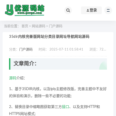
登录
当前位置：
首页
>
网站源码
>
门户源码
35dir内核完善版网站分类目录网址导航网站源码
分类：
门户源码
时间： 2025-07-11 01:58:41
浏览：
723
作
文章简介：
源码
介绍：
1、基于35DIR内核，以及lply主题修改版，完善主题中不友好
的体验和演示，删除一些不必要的功能;
2、替换目录中缩略图获取第三方
接口
、以及支持HTTP和
HTTPS网址模式;