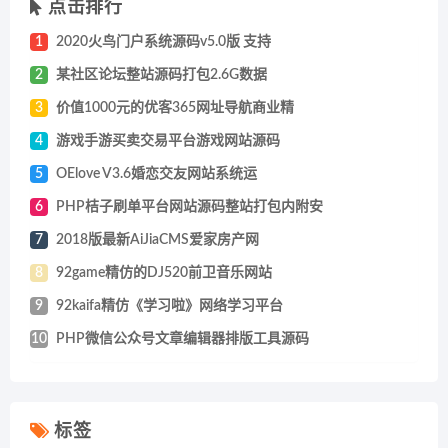
点击排行
1
2020火鸟门户系统源码v5.0版 支持
2
某社区论坛整站源码打包2.6G数据
3
价值1000元的优客365网址导航商业精
4
游戏手游买卖交易平台游戏网站源码
5
OElove V3.6婚恋交友网站系统运
6
PHP桔子刷单平台网站源码整站打包内附安
7
2018版最新AiJiaCMS爱家房产网
8
92game精仿的DJ520前卫音乐网站
9
92kaifa精仿《学习啦》网络学习平台
10
PHP微信公众号文章编辑器排版工具源码
标签