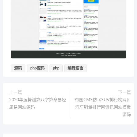
源码
php源码
php
编程语言
上一篇
下一篇
2020年运势测算八字算命易经
帝国CMS仿《SUV排行榜网》
周易网站源码
汽车销量排行网资讯网站模板
源码