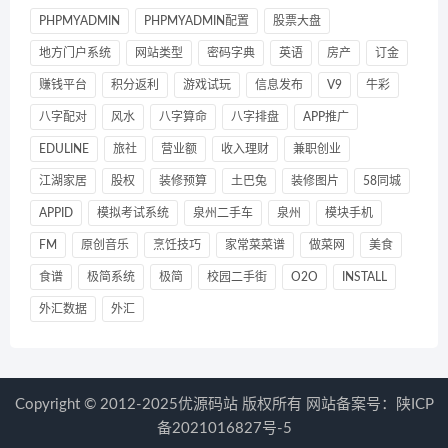
PHPMYADMIN
PHPMYADMIN配置
股票大盘
地方门户系统
网站类型
密码字典
英语
房产
订金
赚钱平台
积分返利
游戏试玩
信息发布
V9
牛彩
八字配对
风水
八字算命
八字排盘
APP推广
EDULINE
旅社
营业额
收入理财
兼职创业
江湖家居
股权
装修预算
土巴兔
装修图片
58同城
APPID
模拟考试系统
泉州二手车
泉州
模块手机
FM
原创音乐
烹饪技巧
家常菜菜谱
做菜网
美食
食谱
极简系统
极简
校园二手街
O2O
INSTALL
外汇数据
外汇
Copyright © 2012-2025优源码站 版权所有 网站备案号：
陕ICP
备2021016827号-5