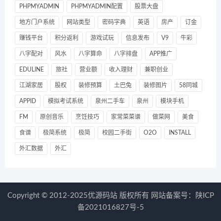
PHPMYADMIN
PHPMYADMIN配置
股票大盘
地方门户系统
网站类型
密码字典
英语
房产
订金
赚钱平台
积分返利
游戏试玩
信息发布
V9
牛彩
八字配对
风水
八字算命
八字排盘
APP推广
EDULINE
旅社
营业额
收入理财
兼职创业
江湖家居
股权
装修预算
土巴兔
装修图片
58同城
APPID
模拟考试系统
泉州二手车
泉州
模块手机
FM
原创音乐
烹饪技巧
家常菜菜谱
做菜网
美食
食谱
极简系统
极简
校园二手街
O2O
INSTALL
外汇数据
外汇
Copyright © 2012-2025优源码站 版权所有 网站备案号：
陕ICP
备2021016827号-5