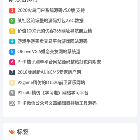
点击排行
1
2020火鸟门户系统源码v5.0版 支持
2
某社区论坛整站源码打包2.6G数据
3
价值1000元的优客365网址导航商业精
4
游戏手游买卖交易平台游戏网站源码
5
OElove V3.6婚恋交友网站系统运
6
PHP桔子刷单平台网站源码整站打包内附安
7
2018版最新AiJiaCMS爱家房产网
8
92game精仿的DJ520前卫音乐网站
9
92kaifa精仿《学习啦》网络学习平台
10
PHP微信公众号文章编辑器排版工具源码
标签