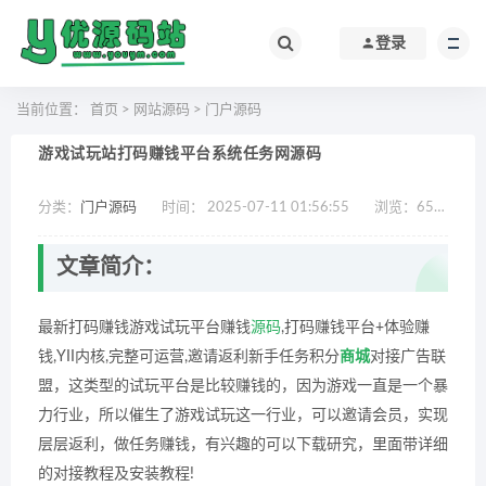
登录
当前位置：
首页
>
网站源码
>
门户源码
游戏试玩站打码赚钱平台系统任务网源码
分类：
门户源码
时间： 2025-07-11 01:56:55
浏览：
652
作
文章简介：
最新打码赚钱游戏试玩平台赚钱
源码
,打码赚钱平台+体验赚
钱,YII内核,完整可运营,邀请返利新手任务积分
商城
对接广告联
盟，这类型的试玩平台是比较赚钱的，因为游戏一直是一个暴
力行业，所以催生了游戏试玩这一行业，可以邀请会员，实现
层层返利，做任务赚钱，有兴趣的可以下载研究，里面带详细
的对接教程及安装教程!