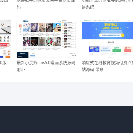
豪漫画
众筹数字虚拟币交易平台网站源
功能齐全的网址导航源码附
码
易系统
0版
最新小浣熊cms5.0漫画系统源码
响应式在线教育视频付费点
附带
站源码 带账