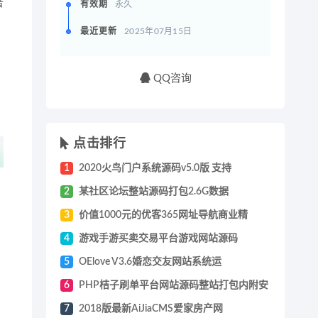
者
有效期
永久
最近更新
2025年07月15日
QQ咨询
点击排行
1
2020火鸟门户系统源码v5.0版 支持
2
某社区论坛整站源码打包2.6G数据
3
价值1000元的优客365网址导航商业精
4
游戏手游买卖交易平台游戏网站源码
5
OElove V3.6婚恋交友网站系统运
6
PHP桔子刷单平台网站源码整站打包内附安
7
2018版最新AiJiaCMS爱家房产网