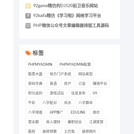
8
92game精仿的DJ520前卫音乐网站
9
92kaifa精仿《学习啦》网络学习平台
10
PHP微信公众号文章编辑器排版工具源码
标签
PHPMYADMIN
PHPMYADMIN配置
股票大盘
地方门户系统
网站类型
密码字典
英语
房产
订金
赚钱平台
积分返利
游戏试玩
信息发布
V9
牛彩
八字配对
风水
八字算命
八字排盘
APP推广
EDULINE
旅社
营业额
收入理财
兼职创业
江湖家居
股权
装修预算
土巴兔
装修图片