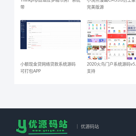
Thinkphp自适应多城市房产系统
小浣熊漫画CMS3.0仿土
带
完美版源
小额现金贷网络贷款系统源码
2020火鸟门户系统源码v5.
可打包APP
支持
｜ 优源码站