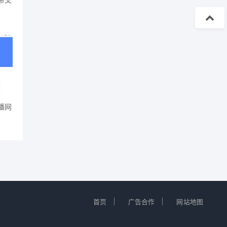
带交
播网
｜
｜
首页
广告合作
网站地图