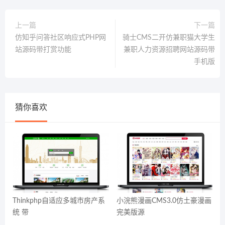
上一篇
下一篇
仿知乎问答社区响应式PHP网
骑士CMS二开仿兼职猫大学生
站源码带打赏功能
兼职人力资源招聘网站源码带
手机版
猜你喜欢
Thinkphp自适应多城市房产系
小浣熊漫画CMS3.0仿土豪漫画
统 带
完美版源