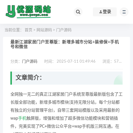
登录
当前位置：
首页
>
网站源码
>
门户源码
最新江湖家居门户至尊版：新增多城市分站+装修保+手机
号和微信
分类：
门户源码
时间： 2025-07-11 01:49:46
浏览：
577
作
文章简介：
全网独一无二的真正江湖家居门户系统至尊版最新版包含了工
长版全部功能，新增多城市模块(支持无限分站，每个分站都
有独立的分站管理平台)，自带三套网站模版以及采用最新的
wap
手机
触屏版，增强和增加了超多微信功能模块和营销插
件，完美实现了PC+微信公众平台+wap手机版三网互通。在