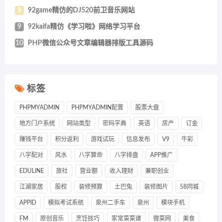
8
92game精仿的DJ520前卫音乐网站
9
92kaifa精仿《学习啦》网络学习平台
10
PHP微信公众号文章编辑器排版工具源码
标签
PHPMYADMIN
PHPMYADMIN配置
股票大盘
地方门户系统
网站类型
密码字典
英语
房产
订金
赚钱平台
积分返利
游戏试玩
信息发布
V9
牛彩
八字配对
风水
八字算命
八字排盘
APP推广
EDULINE
旅社
营业额
收入理财
兼职创业
江湖家居
股权
装修预算
土巴兔
装修图片
58同城
APPID
模拟考试系统
泉州二手车
泉州
模块手机
FM
原创音乐
烹饪技巧
家常菜菜谱
做菜网
美食