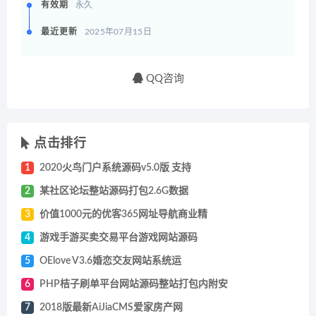
有效期
永久
最近更新
2025年07月15日
QQ咨询
点击排行
1
2020火鸟门户系统源码v5.0版 支持
2
某社区论坛整站源码打包2.6G数据
3
价值1000元的优客365网址导航商业精
4
游戏手游买卖交易平台游戏网站源码
5
OElove V3.6婚恋交友网站系统运
6
PHP桔子刷单平台网站源码整站打包内附安
7
2018版最新AiJiaCMS爱家房产网