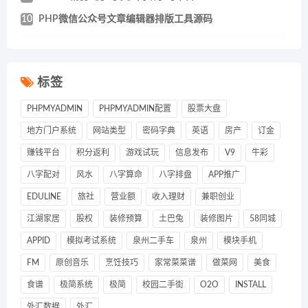
10
PHP微信公众号文章编辑器排版工具源码
标签
PHPMYADMIN
PHPMYADMIN配置
股票大盘
地方门户系统
网站类型
密码字典
英语
房产
订金
赚钱平台
积分返利
游戏试玩
信息发布
V9
牛彩
八字配对
风水
八字算命
八字排盘
APP推广
EDULINE
旅社
营业额
收入理财
兼职创业
江湖家居
股权
装修预算
土巴兔
装修图片
58同城
APPID
模拟考试系统
泉州二手车
泉州
模块手机
FM
原创音乐
烹饪技巧
家常菜菜谱
做菜网
美食
食谱
极简系统
极简
校园二手街
O2O
INSTALL
外汇数据
外汇