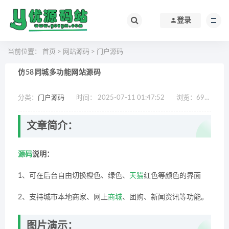
登录
当前位置：
首页
>
网站源码
>
门户源码
仿58同城多功能网站源码
分类：
门户源码
时间： 2025-07-11 01:47:52
浏览：
692
作
文章简介：
源码
说明：
1、可在后台自由切换橙色、绿色、
天猫
红色等颜色的界面
2、支持城市本地商家、网上
商城
、团购、新闻资讯等功能。
图片演示：