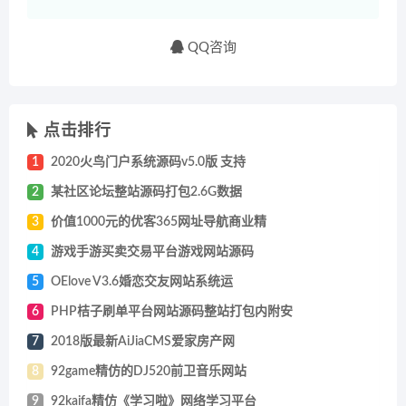
QQ咨询
点击排行
1
2020火鸟门户系统源码v5.0版 支持
2
某社区论坛整站源码打包2.6G数据
3
价值1000元的优客365网址导航商业精
4
游戏手游买卖交易平台游戏网站源码
5
OElove V3.6婚恋交友网站系统运
6
PHP桔子刷单平台网站源码整站打包内附安
7
2018版最新AiJiaCMS爱家房产网
8
92game精仿的DJ520前卫音乐网站
9
92kaifa精仿《学习啦》网络学习平台