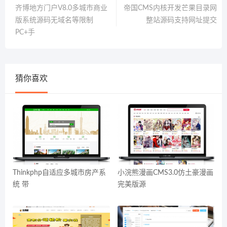
齐博地方门户V8.0多城市商业
帝国CMS内核开发芒果目录网
版系统源码无域名等限制
整站源码支持网址提交
PC+手
猜你喜欢
Thinkphp自适应多城市房产系
小浣熊漫画CMS3.0仿土豪漫画
统 带
完美版源