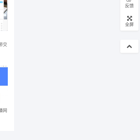
反馈
全屏
带交
播网