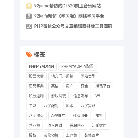
8
92game精仿的DJ520前卫音乐网站
9
92kaifa精仿《学习啦》网络学习平台
10
PHP微信公众号文章编辑器排版工具源码
标签
PHPMYADMIN
PHPMYADMIN配置
股票大盘
地方门户系统
网站类型
密码字典
英语
房产
订金
赚钱平台
积分返利
游戏试玩
信息发布
V9
牛彩
八字配对
风水
八字算命
八字排盘
APP推广
EDULINE
旅社
营业额
收入理财
兼职创业
江湖家居
股权
装修预算
土巴兔
装修图片