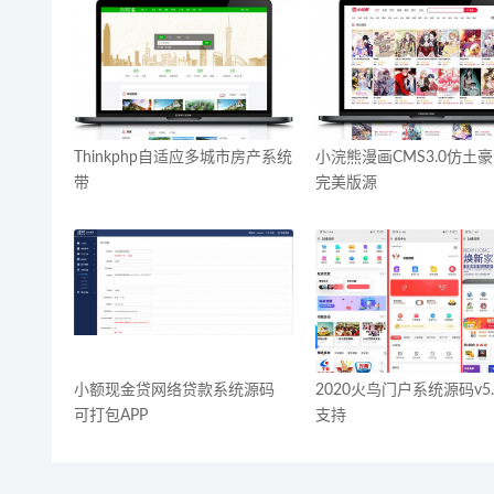
Thinkphp自适应多城市房产系统
小浣熊漫画CMS3.0仿土
带
完美版源
小额现金贷网络贷款系统源码
2020火鸟门户系统源码v5.
可打包APP
支持