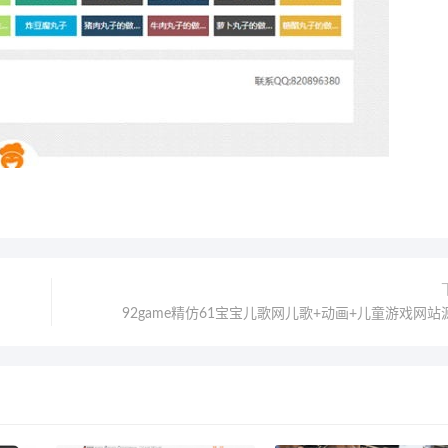
92game精仿61宝宝儿歌网儿歌+动画+儿童游戏网站