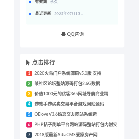
有效期
永久
最近更新
2025年07月15日
QQ咨询
点击排行
1
2020火鸟门户系统源码v5.0版 支持
2
某社区论坛整站源码打包2.6G数据
3
价值1000元的优客365网址导航商业精
4
游戏手游买卖交易平台游戏网站源码
5
OElove V3.6婚恋交友网站系统运
6
PHP桔子刷单平台网站源码整站打包内附安
7
2018版最新AiJiaCMS爱家房产网