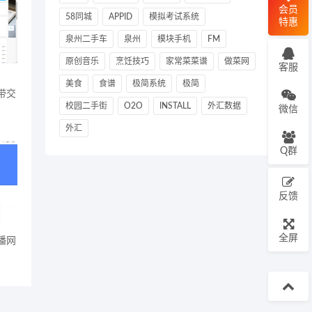
会员
58同城
APPID
模拟考试系统
特惠
泉州二手车
泉州
模块手机
FM
原创音乐
烹饪技巧
家常菜菜谱
做菜网
客服
美食
食谱
极简系统
极简
带交
校园二手街
O2O
INSTALL
外汇数据
微信
外汇
Q群
反馈
全屏
播网