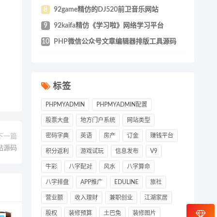
8
92game精仿的DJ520前卫音乐网站
9
92kaifa精仿《学习啦》网络学习平台
10
PHP微信公众号文章编辑器排版工具源码
标签
PHPMYADMIN
PHPMYADMIN配置
股票大盘
地方门户系统
网站类型
密码字典
英语
房产
订金
赚钱平台
下一篇
站源码
积分返利
游戏试玩
信息发布
V9
牛彩
八字配对
风水
八字算命
八字排盘
APP推广
EDULINE
旅社
营业额
收入理财
兼职创业
江湖家居
股权
装修预算
土巴兔
装修图片