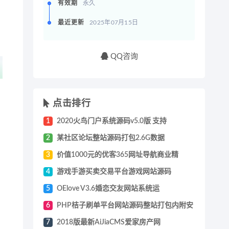
有效期
永久
最近更新
2025年07月15日
QQ咨询
点击排行
1
2020火鸟门户系统源码v5.0版 支持
2
某社区论坛整站源码打包2.6G数据
3
价值1000元的优客365网址导航商业精
4
游戏手游买卖交易平台游戏网站源码
5
OElove V3.6婚恋交友网站系统运
6
PHP桔子刷单平台网站源码整站打包内附安
7
2018版最新AiJiaCMS爱家房产网