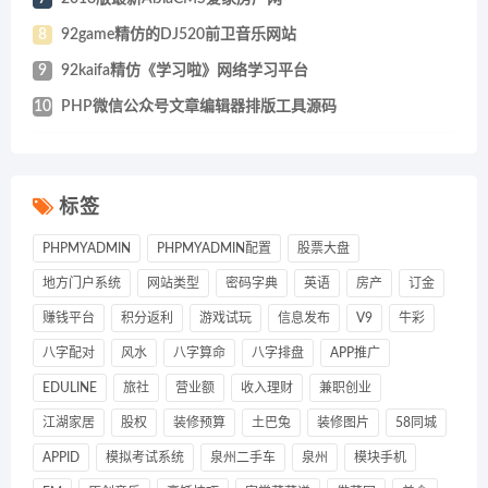
8
92game精仿的DJ520前卫音乐网站
9
92kaifa精仿《学习啦》网络学习平台
10
PHP微信公众号文章编辑器排版工具源码
标签
PHPMYADMIN
PHPMYADMIN配置
股票大盘
地方门户系统
网站类型
密码字典
英语
房产
订金
赚钱平台
积分返利
游戏试玩
信息发布
V9
牛彩
八字配对
风水
八字算命
八字排盘
APP推广
EDULINE
旅社
营业额
收入理财
兼职创业
江湖家居
股权
装修预算
土巴兔
装修图片
58同城
APPID
模拟考试系统
泉州二手车
泉州
模块手机