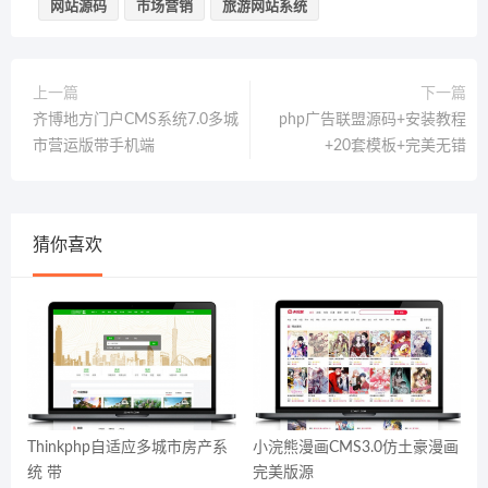
网站源码
市场营销
旅游网站系统
上一篇
下一篇
齐博地方门户CMS系统7.0多城
php广告联盟源码+安装教程
市营运版带手机端
+20套模板+完美无错
猜你喜欢
Thinkphp自适应多城市房产系
小浣熊漫画CMS3.0仿土豪漫画
统 带
完美版源