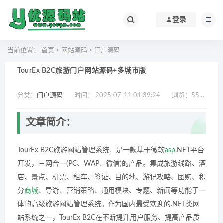
登录
当前位置：
首页
>
网站源码
>
门户源码
TourEx B2C旅游门户网站源码+多城市版
分类：
门户源码
时间： 2025-07-11 01:39:24
浏览：
553
作
文章简介：
TourEx B2C旅游网站管理系统，是一款基于微软
asp
.NET平台
开发，三网合一(PC、WAP、微信)的产品。集成旅游线路、酒
店、景点、机票、租车、签证、目的地、游记攻略、团购、积
分
商城
、导游、营销策略、通用模块、专题、新闻等功能于一
体的高级旅游网站管理系统。作为国内最受欢迎的.NET类网
站系统之一，TourEx B2C在不断提升用户服务、提高产品质