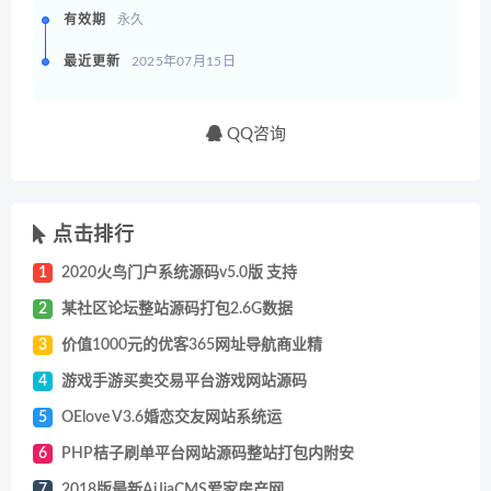
有效期
永久
最近更新
2025年07月15日
QQ咨询
点击排行
1
2020火鸟门户系统源码v5.0版 支持
2
某社区论坛整站源码打包2.6G数据
3
价值1000元的优客365网址导航商业精
4
游戏手游买卖交易平台游戏网站源码
5
OElove V3.6婚恋交友网站系统运
6
PHP桔子刷单平台网站源码整站打包内附安
7
2018版最新AiJiaCMS爱家房产网