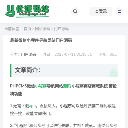
登录
当前位置：
首页
>
网站源码
>
门户源码
最新微信小程序导航网站门户源码
分类：
门户源码
时间： 2025-07-11 01:38:51
浏览：
855
作
文章简介：
PHPCMS微信
小程序
导航网站
源码
小程序商店商城系统 带投
稿功能
1.无需下载
app
，直接进入。
小程序
可以通过扫描二维码或是
搜一搜，就能立即使用。
2. “小程序”和公众号可以进行关联，并相互跳转。通过公众号