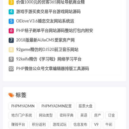
3
价值1000元的优客365网址导航商业精
4
游戏手游买卖交易平台游戏网站源码
5
OElove V3.6婚恋交友网站系统运
6
PHP桔子刷单平台网站源码整站打包内附安
7
2018版最新AiJiaCMS爱家房产网
8
92game精仿的DJ520前卫音乐网站
9
92kaifa精仿《学习啦》网络学习平台
10
PHP微信公众号文章编辑器排版工具源码
标签
PHPMYADMIN
PHPMYADMIN配置
股票大盘
地方门户系统
网站类型
密码字典
英语
房产
订金
赚钱平台
积分返利
游戏试玩
信息发布
V9
牛彩