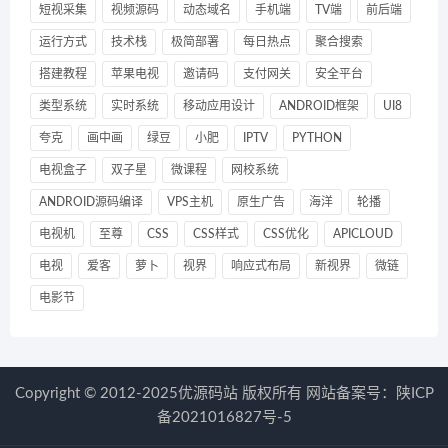
短视采集
视频源码
动态域名
手机端
TV端
前后端
运行方式
技术栈
极简部署
每日热点
聚合搜索
搭建教程
苹果电视
邀请码
支付网关
安全平台
类型系统
实时系统
移动应用设计
ANDROID框架
UI8
夸克
画中画
绿豆
小肥
IPTV
PYTHON
电视盒子
双子星
微课程
网校系统
ANDROID源码编译
VPS主机
原生广告
海洋
轮播
电视机
至尊
CSS
CSS样式
CSS优化
APICLOUD
电视
爱客
萝卜
视界
响应式布局
新视界
微链
电影节
Copyright © 2012-2025优源码站 版权所有 网站备案号：
陕ICP
备2021016827号-5